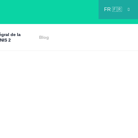
FR 🇫🇷
égral de la
Blog
 NIS 2