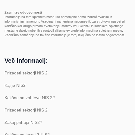
Zavrnitev odgovornosti
Informacije na tem spletnem mestu so namenjene samo izobraževalnim in
informativnim namenom. Vsebina ni namenjena nadomestilu za strokovni nasvet ali
kakršno koli drugo pravno svetovanje, storitev itd. Skrbniki in sodelavci spletnega
mesta ne dajejo nobenih zagotovil ali jamstev glede informacij na spletnem mestu.
Vsakršno zanašanje na takšne informacije je torej izključno na lastno odgovornost.
Več informacij:
Prizadeti sektorji NIS 2
Kaj je NIS2
Kakšne so zahteve NIS 2?
Prizadeti sektorji NIS 2
Zakaj prihaja NIS2?
Kakšne so kazni 2 NIS?