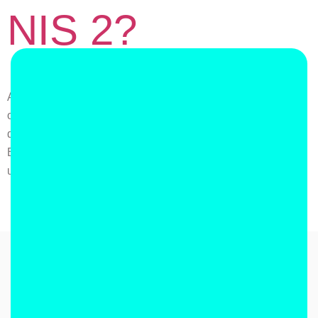
NIS 2?
Ali vaša organizacija spada v obseg NIS 2? Ali vaša
organizacija spada v obseg NIS 2? Leta 2016 se je prvotna
direktiva NIS sklicevala na 7 ključnih sektorjev. Od takrat je
EU razširila svoj pogled na sektorje, ki so ključni za varno,
učinkovito in uspešno družbo. Pod […]