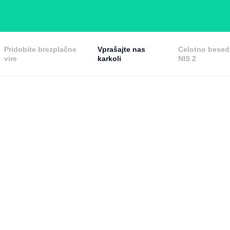
Pridobite brezplačne
Vprašajte nas
Celotno besedi
vire
karkoli
NIS 2