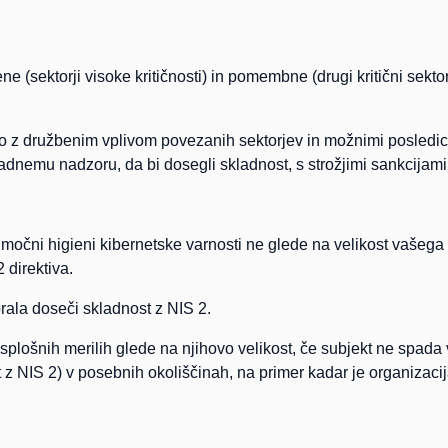
tvene (sektorji visoke kritičnosti) in pomembne (drugi kritični sek
 z družbenim vplivom povezanih sektorjev in možnimi posledic
ladnemu nadzoru, da bi dosegli skladnost, s strožjimi sankcijam
 močni higieni kibernetske varnosti ne glede na velikost vašega
 direktiva.
rala doseči skladnost z NIS 2.
 splošnih merilih glede na njihovo velikost, če subjekt ne spada
 NIS 2) v posebnih okoliščinah, na primer kadar je organizacija