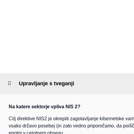
Upravljanje s tveganji
Na katere sektorje vpliva NIS 2?
Cilj direktive NIS2 je okrepiti zagotavljanje kibernetske va
vsako državo posebej (in zato vedno priporočamo, da poiščete 
enotni v celotnem obsegu.