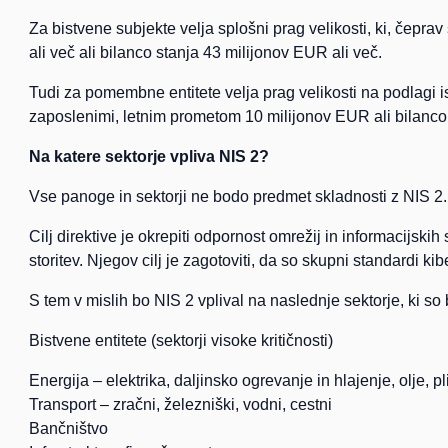
Za bistvene subjekte velja splošni prag velikosti, ki, čepra
ali več ali bilanco stanja 43 milijonov EUR ali več.
Tudi za pomembne entitete velja prag velikosti na podlagi ist
zaposlenimi, letnim prometom 10 milijonov EUR ali bilanco 
Na katere sektorje vpliva NIS 2?
Vse panoge in sektorji ne bodo predmet skladnosti z NIS 2.
Cilj direktive je okrepiti odpornost omrežij in informacijs
storitev. Njegov cilj je zagotoviti, da so skupni standardi 
S tem v mislih bo NIS 2 vplival na naslednje sektorje, ki so
Bistvene entitete (sektorji visoke kritičnosti)
Energija – elektrika, daljinsko ogrevanje in hlajenje, olje, pl
Transport – zračni, železniški, vodni, cestni
Bančništvo