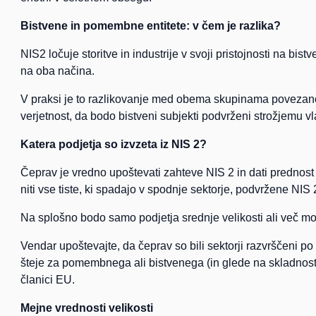
Bistvene in pomembne entitete: v čem je razlika?
NIS2 ločuje storitve in industrije v svoji pristojnosti na bis
na oba načina.
V praksi je to razlikovanje med obema skupinama povezano
verjetnost, da bodo bistveni subjekti podvrženi strožjemu v
Katera podjetja so izvzeta iz NIS 2?
Čeprav je vredno upoštevati zahteve NIS 2 in dati prednost
niti vse tiste, ki spadajo v spodnje sektorje, podvržene NIS 2
Na splošno bodo samo podjetja srednje velikosti ali več mo
Vendar upoštevajte, da čeprav so bili sektorji razvrščeni po
šteje za pomembnega ali bistvenega (in glede na skladnost z
članici EU.
Mejne vrednosti velikosti