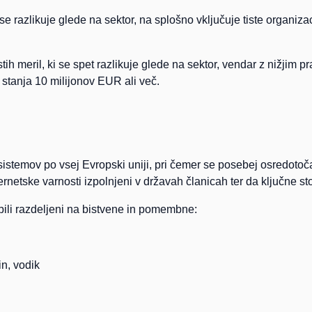
v se razlikuje glede na sektor, na splošno vključuje tiste organ
ih meril, ki se spet razlikuje glede na sektor, vendar z nižjim p
stanja 10 milijonov EUR ali več.
kih sistemov po vsej Evropski uniji, pri čemer se posebej osredo
kibernetske varnosti izpolnjeni v državah članicah ter da ključne 
 bili razdeljeni na bistvene in pomembne:
in, vodik