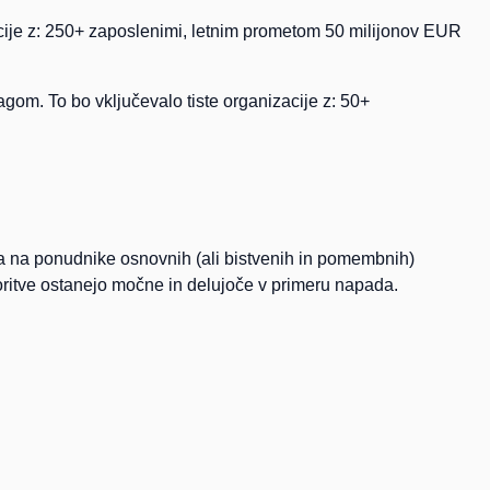
izacije z: 250+ zaposlenimi, letnim prometom 50 milijonov EUR
ragom. To bo vključevalo tiste organizacije z: 50+
toča na ponudnike osnovnih (ali bistvenih in pomembnih)
storitve ostanejo močne in delujoče v primeru napada.